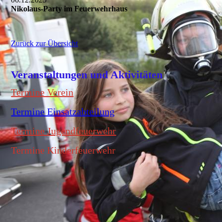
Nikolaus-Party im Feuerwehrhaus
Zurück zur Übersicht
Veranstaltungen und Aktivitäten
Termine Verein
Termine Einsatzabteilung
Termine Jugendfeuerwehr
Termine Kinderfeuerwehr