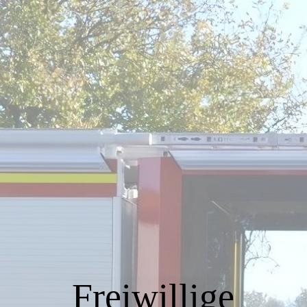
Startseite
Über uns
Unsere Ziele
Der Vereinsvorstand
Feuerwehrverein Ellenberg
Freiwillige