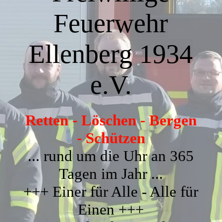
Termine Feuerwehrverein
Feuerwehr
Einsatzabteilung
Ellenberg 1934
e.V.
Termine Einsatzabteilung
Retten - Löschen - Bergen
Jugendfeuerwehr
- Schützen
... rund um die Uhr an 365
Termine Jugendfeuerwehr
Tagen im Jahr ...
+++ Einer für Alle - Alle für
Kinderfeuerwehr
Einen +++