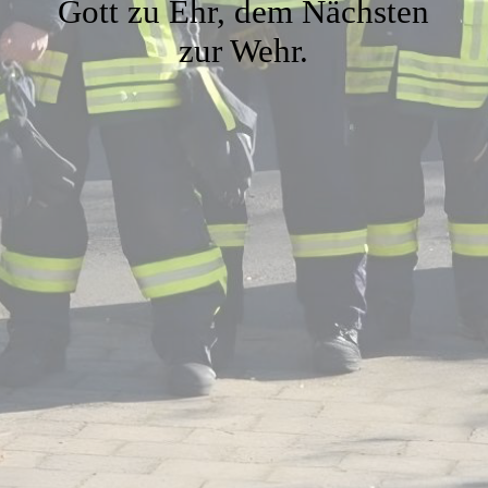
Gott zu Ehr, dem Nächsten
zur Wehr.
Ehren- und Altersabteilung
Termine Ehren- und Altersabteilung
Galerie
Archiv
Links