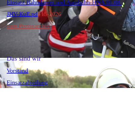
Einsatz Bahndamm und Autobahn-HNA 01.08.
JHV-KuE.pd
f
15-2026
zum Pressearchiv
Das sind wir
Vorstand
Einsatzabteilung
Cookie-Einstellungen
Jugendfeuerwehr
Diese Webseite verwendet Cookies, um Besuchern ein optimales
Nutzererlebnis zu bieten. Bestimmte Inhalte von Drittanbietern werden
Kinderfeuerwehr
nur angezeigt, wenn die entsprechende Option aktiviert ist. Die
Datenverarbeitung kann dann auch in einem Drittland erfolgen.
Ehren- und Altersabteilung
Weitere Informationen hierzu in der Datenschutzerklärung.
Technisch notwendige
Diese Cookies sind zum Betrieb der Webseite notwendig, z.B. zum