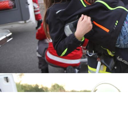
Ehren- und Altersabteilung
Termine Ehren- und Altersabteilung
Galerie
Archiv
Cookie-Einstellungen
Diese Webseite verwendet Cookies, um Besuchern ein optimales
Nutzererlebnis zu bieten. Bestimmte Inhalte von Drittanbietern werden
Links
nur angezeigt, wenn die entsprechende Option aktiviert ist. Die
Datenverarbeitung kann dann auch in einem Drittland erfolgen.
Startseite
Über uns
Unsere Ziele
Weitere Informationen hierzu in der Datenschutzerklärung.
Galerie
Kontakt