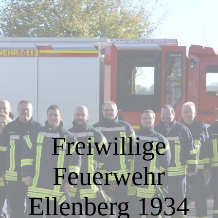
Startseite
Über uns
Unsere Ziele
Freiwillige
Der Vereinsvorstand
Feuerwehr
Feuerwehrverein Ellenberg
Ellenberg 1934